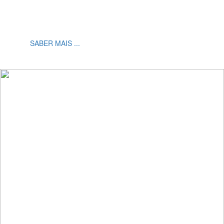
Elaboração de estruturas em WORDPRESS em diversos
Temas disponíveis para o efeito. Modelos Básicos
SABER MAIS ...