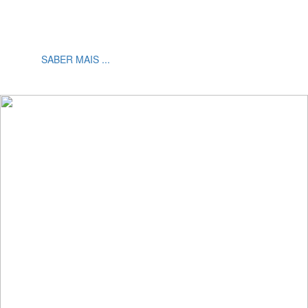
Elaboração de estruturas em WORDPRESS em diversos
Temas disponíveis para o efeito. Modelos Básicos
SABER MAIS ...